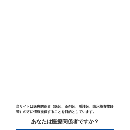
Google Analyticsはアクセス情報の収集のためにCookieを使用しています。このア
クセス情報は匿名で収集されており、個人を特定するものではありません。利用者
は、当サイトを利用することで、前述の方法および目的においてGoogle社が行うデ
ータ処理について許可を与えたものとみなします。
Google Analyticsの利用により収集されたデータは、Google社のプライバシーポリ
シーに基づいて管理されています。Google Analyticsの利用規約・プライバシーポ
リシーについては各サイトをご覧ください。
Google Analytics利用規約
https://marketingplatform.google.com/about/analytics/terms/jp/
Google プライバシーポリシー
https://policies.google.com/privacy?hl=ja
Google Analyticsの利用によるデータの収集を無効にしたい場合は、Google アナリ
ティクス オプトアウト アドオンをご使用ください。
Google Analyticsオプトアウト アドオン
https://tools.google.com/dlpage/gaoptout?hl=ja
当サイトからリンクされている第三者が運営するウェブサイトにおける損害につい
当サイトは医療関係者（医師、薬剤師、看護師、臨床検査技師
ては、当社は責任を負わないものとします。
等）の方に情報提供することを目的としています。
あなたは医療関係者ですか？