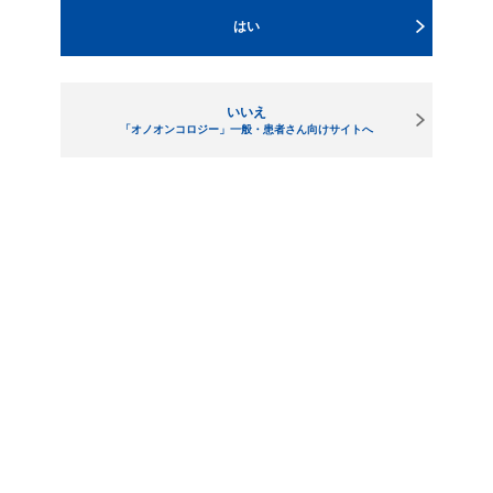
クッキー（Cookie）等の利用について
はい
当サイトでは、提供する情報やサービスの充実・向上、利用状況に関する分析等を
目的として、クッキーおよびウェブビーコン（以下総称して「クッキー等」）を使
いいえ
用しているページがあります。 当社によるクッキー等の利用に同意したものの、後
「オノオンコロジー」一般・患者さん向けサイトへ
に同意の撤回を希望される場合、ご自身でブラウザの設定を変更することにより、
クッキー等の受取を拒否することができます。 しかし、技術的な理由から、クッキ
ー等の利用しない場合にインターネットの利便性が損なわれ、ウェブサイトの機能
が一部利用できなくなる可能性があります。
著作権・商標
当サイトに掲載される情報は、各国の著作権法、各種条約およびその他の法律
で保護されています。
私的使用その他法律によって明示的に認められる範囲を超えて、これらの情報
を使用（複製、改変、アップロード、掲示、送信、頒布、ライセンス、販売、
出版等を含む）することは、事前に小野薬品の文書による許諾がない限り、禁
止します。